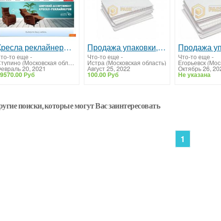
Кресла реклайнеры от производителя «Ступино Мебель»
Продажа упаковки, канцтоваров, средств индивидуальной защиты
то-то еще
-
Что-то еще
-
Что-то еще
-
Ступино (Московская область)
Истра (Московская область)
евраль 20, 2021
Август 25, 2022
Октябрь 26, 20
9570.00 Руб
100.00 Руб
Не указана
ругие поиски, которые могут Вас заинтересовать
1