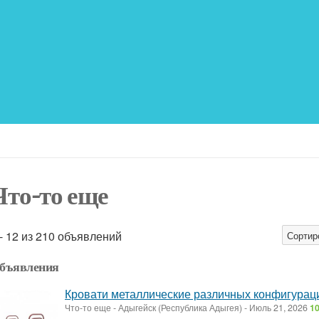
Что-то еще
 - 12 из 210 объявлений
Сортир
бъявления
Кровати металлические различных конфигурац
Что-то еще
-
Адыгейск (Республика Адыгея)
-
Июль 21, 2026
10