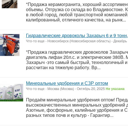
"Продажа керамогранита, хороший ассортимен
объемы. Отгрузка со склада во Владивостоке. 
в любой город, любой транспортной компанией
калиброванный, отличного качества, на рынк...
Гидравлические дровоколы Захарыч 6 и 9 тонн,
Что-то еще
-
Новосибирск (Новосибирская область)
-
Декабрь 
"Продажа гидравлических дровоколов Захарыч 
двигатель лифан 20л.с. и электрические 380В.
Захарыч -это самый быстрый, технологичный и
рассчитан на тяжелую работу. Вр...
Минеральные удобрения и СЗР оптом
Что-то еще
-
Москва (Москва)
-
Октябрь 20, 2025
Не указана
Продаём минеральные удобрения оптом! Пред
высококачественных минеральных удобрений дл
Азотные, фосфорные, калийные удобрения и С
разных типов почв и культур - Гарантир...