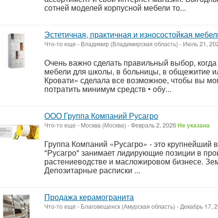
сотней моделей корпусной мебели то...
Эстетичная, практичная и износостойкая мебел
Что-то еще
-
Владимир (Владимирская область)
-
Июль 21, 20
Очень важно сделать правильный выбор, когда 
мебели для школы, в больницы, в общежитие и
Кровати» сделала все возможное, чтобы вы могл
потратить минимум средств • обу...
ООО Группа Компаний Русагро
Что-то еще
-
Москва (Москва)
-
Февраль 2, 2026
Не указана
Группа Компаний «Русагро» - это крупнейший 
"Русагро" занимает лидирующие позиции в про
растениеводстве и масложировом бизнесе. Земе
Депозитарные расписки ...
Продажа керамогранита
Что-то еще
-
Благовещенск (Амурская область)
-
Декабрь 17, 