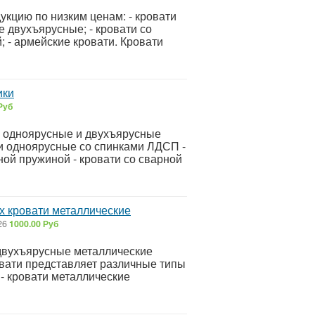
кцию по низким ценам: - кровати
 двухъярусные; - кровати со
; - армейские кровати. Кровати
ики
Руб
 одноярусные и двухъярусные
ти одноярусные со спинками ЛДСП -
ой пружиной - кровати со сварной
х кровати металлические
26
1000.00 Руб
 двухъярусные металлические
овати представляет различные типы
 - кровати металлические