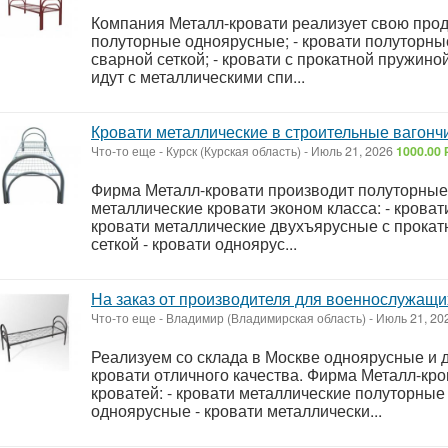
Компания Металл-кровати реализует свою проду
полуторные одноярусные; - кровати полуторные
сварной сеткой; - кровати с прокатной пружиной
идут с металлическими спи...
Кровати металлические в строительные вагонч
Что-то еще
-
Курск (Курская область)
-
Июль 21, 2026
1000.00 
Фирма Металл-кровати производит полуторные
металлические кровати эконом класса: - крова
кровати металлические двухъярусные с прокатн
сеткой - кровати одноярус...
На заказ от производителя для военнослужащи
Что-то еще
-
Владимир (Владимирская область)
-
Июль 21, 20
Реализуем со склада в Москве одноярусные и
кровати отличного качества. Фирма Металл-кр
кроватей: - кровати металлические полуторные
одноярусные - кровати металлически...