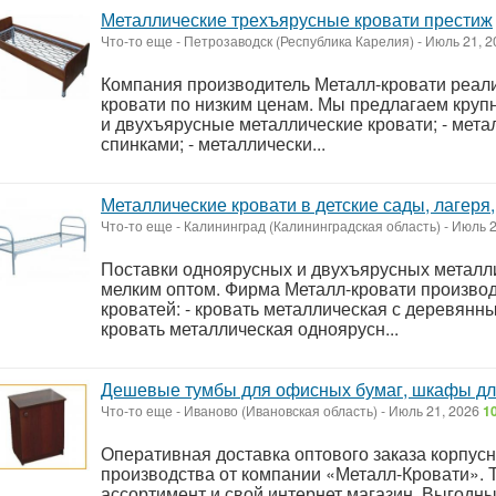
Металлические трехъярусные кровати престиж
Что-то еще
-
Петрозаводск (Республика Карелия)
-
Июль 21, 
Компания производитель Металл-кровати реал
кровати по низким ценам. Мы предлагаем круп
и двухъярусные металлические кровати; - мет
спинками; - металлически...
Металлические кровати в детские сады, лагеря
Что-то еще
-
Калининград (Калининградская область)
-
Июль 2
Поставки одноярусных и двухъярусных металл
мелким оптом. Фирма Металл-кровати произво
кроватей: - кровать металлическая с деревянны
кровать металлическая одноярусн...
Дешевые тумбы для офисных бумаг, шкафы д
Что-то еще
-
Иваново (Ивановская область)
-
Июль 21, 2026
1
Оперативная доставка оптового заказа корпус
производства от компании «Металл-Кровати». 
ассортимент и свой интернет магазин. Выгодны