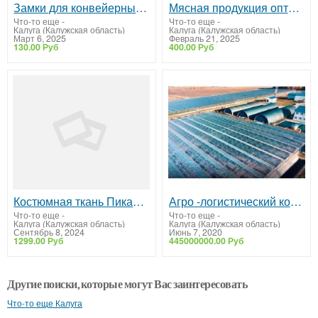
Замки для конвейерных лент DALGIC
Мясная продукция оптом от производителя
Что-то еще
-
Что-то еще
-
Калуга (Калужская область)
Калуга (Калужская область)
Март 6, 2025
Февраль 21, 2025
130.00 Руб
400.00 Руб
Костюмная ткань Пикачу отрез 3 и 4 м для шитья одежды. Бесплатная доставка
Агро -логистический комплекс с теплицами и овощехранилищами ПРОДАЖА
Что-то еще
-
Что-то еще
-
Калуга (Калужская область)
Калуга (Калужская область)
Сентябрь 8, 2024
Июнь 7, 2020
1299.00 Руб
445000000.00 Руб
Другие поиски, которые могут Вас заинтересовать
Что-то еще Калуга