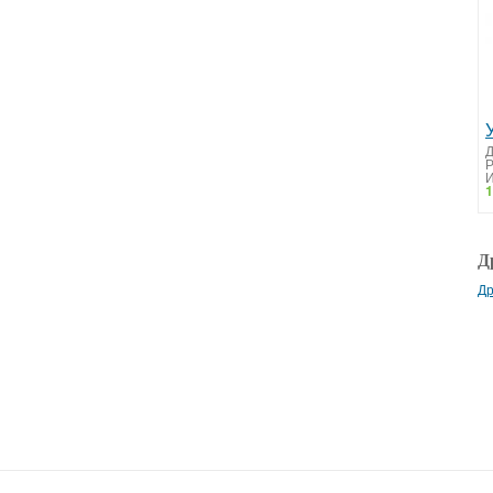
Д
И
1
Д
Др