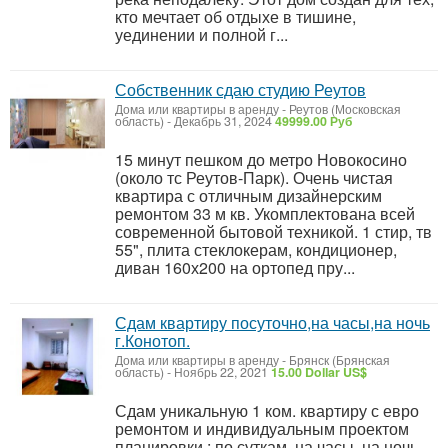
кто мечтает об отдыхе в тишине,
уединении и полной г...
Собственник сдаю студию Реутов
Дома или квартиры в аренду
-
Реутов (Московская
область)
-
Декабрь 31, 2024
49999.00 Руб
15 минут пешком до метро Новокосино
(около тс Реутов-Парк). Очень чистая
квартира с отличным дизайнерским
ремонтом 33 м кв. Укомплектована всей
современной бытовой техникой. 1 стир, тв
55", плита стеклокерам, кондиционер,
диван 160х200 на ортопед пру...
Сдам квартиру посуточно,на часы,на ночь
г.Конотоп.
Дома или квартиры в аренду
-
Брянск (Брянская
область)
-
Ноябрь 22, 2021
15.00 Dollar US$
Сдам уникальную 1 ком. квартиру с евро
ремонтом и индивидуальным проектом
планировки : по суткам, на часы, на ночь.