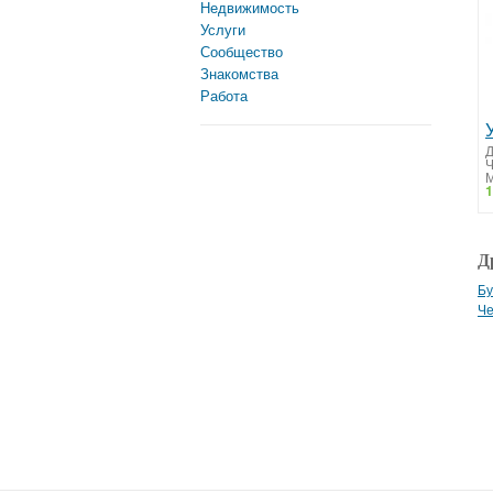
Недвижимость
Услуги
Сообщество
Знакомства
Работа
Д
М
1
Д
Бу
Че