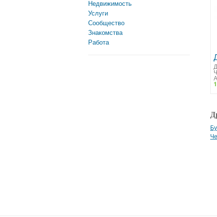
Недвижимость
Услуги
Сообщество
Знакомства
Работа
Д
А
1
Д
Бу
Че