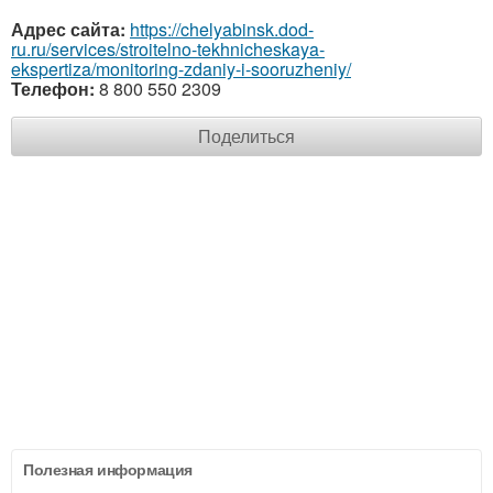
Адрес сайта:
https://chelyabinsk.dod-
ru.ru/services/stroitelno-tekhnicheskaya-
ekspertiza/monitoring-zdaniy-i-sooruzheniy/
Телефон:
8 800 550 2309
Поделиться
Полезная информация