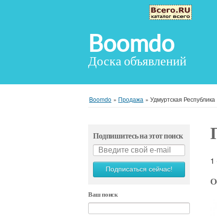
Boomdo
Доска объявлений
Boomdo
»
Продажа
»
Удмуртская Республика
Подпишитесь на этот поиск
1
Подписаться сейчас!
О
Ваш поиск