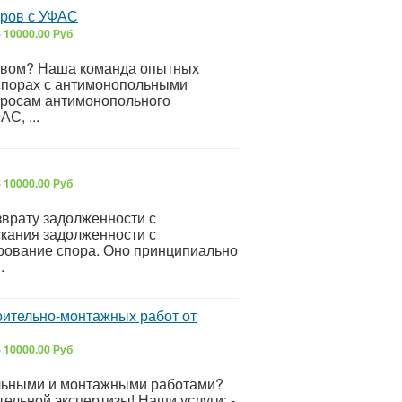
оров с УФАС
6
10000.00 Руб
твом? Наша команда опытных
 спорах с антимонопольными
просам антимонопольного
С, ...
6
10000.00 Руб
зврату задолженности с
кания задолженности с
рование спора. Оно принципиально
.
оительно-монтажных работ от
6
10000.00 Руб
ельными и монтажными работами?
тельной экспертизы! Наши услуги: -