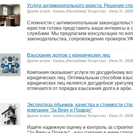
Услуги антимонопольного юриста. Решение сп
Другие услуги
-
Казань (Республика Татарстан)
-
Июль 31, 202
Сложности с антимонопольным законодательс
юристов готова представить ваши интересы в
службами. Мы предлагаем консультации по во
законодательства, сопровождение проверок УФА
Взыскание долгов с юридических лиц
Другие услуги
-
Казань (Республика Татарстан)
-
Июль 31, 202
Компания оказывает услуги по досудебному во
юридических лиц. Оптимальным способом взыс
юридических лиц является досудебное урегули
отличается от порядка взыскания долга в арби..
Экспертиза объемов, качества и стоимости стр
компании “За Веру и Правду”
Другие услуги
-
Казань (Республика Татарстан)
-
Июль 31, 202
Ищете надежную оценку и контроль за строит
"За Веру и Правду" - ваш партнер в мире строи