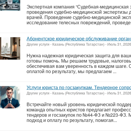
Экспертная компания “Судебная-медицинская э
проведения судебно-медицинской экспертизы 
врачей. Проведение судебно-медицинской экс
исследование телесных повреждений, проведен
Абонентское юридическое обслуживание орган
Другие услуги
-
Казань (Республика Татарстан)
-
Июль 31, 202
Нужна надежная юридическая защита для ваш
готовы помочь. Мы решаем трудовые, налогов
обеспечивая вам уверенность в каждом шаге.
оплатой по результату, мы предлагаем ...
Услуги юриста по госзакупкам. Тендерное соп
Другие услуги
-
Казань (Республика Татарстан)
-
Июль 31, 202
Встречайте новый уровень юридической поддер
команда опытных юристов предлагает профес
тендеров и госзакупок по №44-ФЗ и №223-ФЗ.
подход и оплату по результату, помогая...