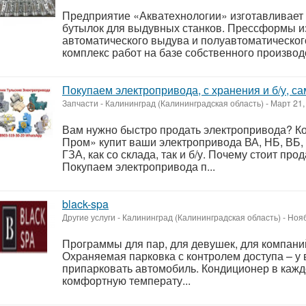
Предприятие «Акватехнологии» изготавливает
бутылок для выдувных станков. Прессформы и
автоматического выдува и полуавтоматическо
комплекс работ на базе собственного производс
Покупаем электропривода, с хранения и б/у, с
Запчасти
-
Калининград (Калининградская область)
-
Март 21,
Вам нужно быстро продать электропривода? К
Пром» купит ваши электропривода ВА, НБ, ВБ, Н
ГЗА, как со склада, так и б/у. Почему стоит пр
Покупаем электропривода п...
black-spa
Другие услуги
-
Калининград (Калининградская область)
-
Нояб
Программы для пар, для девушек, для компаний
Охраняемая парковка с контролем доступа – у в
припарковать автомобиль. Кондиционер в кажд
комфортную температу...