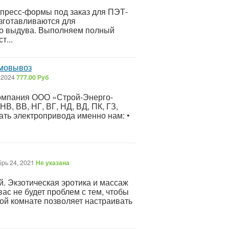
 пресс-формы под заказ для ПЭТ-
зготавливаются для
го выдува. Выполняем полный
т...
амовывоз
 2024
777.00 Руб
омпания ООО «Строй-Энерго-
В, ВВ, НГ, ВГ, НД, ВД, ПК, ГЗ,
одать электропривода именно нам: •
рь 24, 2021
Не указана
. Экзотическая эротика и массаж
ас не будет проблем с тем, чтобы
ой комнате позволяет настраивать