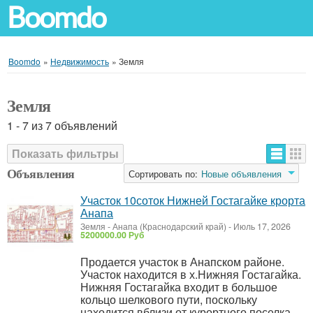
Boomdo
Boomdo
»
Недвижимость
»
Земля
Земля
1 - 7 из 7 объявлений
Показать фильтры
Объявления
Сортировать по:
Новые объявления
Участок 10соток Нижней Гостагайке крорта
Анапа
Земля
-
Анапа (Краснодарский край)
-
Июль 17, 2026
5200000.00 Руб
Продается участок в Анапском районе.
Участок находится в х.Нижняя Гостагайка.
Нижняя Гостагайка входит в большое
кольцо шелкового пути, поскольку
находится вблизи от курортного поселка