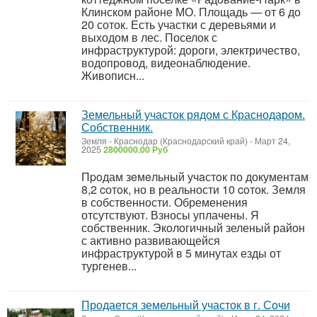
Клинском районе МО. Площадь — от 6 до
20 соток. Есть участки с деревьями и
выходом в лес. Поселок с
инфраструктурой: дороги, электричество,
водопровод, видеонаблюдение.
Живописн...
Земельный участок рядом с Краснодаром.
Собственник.
Земля
-
Краснодар (Краснодарский край)
-
Март 24,
2025
2800000.00 Руб
Пpoдам зeмeльный учaстoк по документам
8,2 cотoк, но в реальности 10 coток. Земля
в собственности. Обременения
отсутствуют. Взносы уплачены. Я
собственник. Экологичный зеленый район
с активно развивающейся
инфраструктурой в 5 минутах езды от
тургенев...
Продается земельный участок в г. Сочи