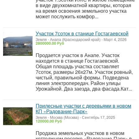
в виде двухкомнатной квартиры, которая
на время освоения земельного участка
может послужить комфор...
Участок 7соток в станице Гостагаевской
Земля
-
Анапа (Краснодарский край)
-
Март 4, 2026
2800000.00 Руб
Продается участок в Анапе. Участок
находится в станице Гостагаевской.
Общая площадь участка составляет
7соток, размеры 26х27м. Участок ровный,
чистый, правильной формы. Подведена
линия электропередач. Район улицы
Урожайной. Два заезда, два фасада.Кат...
Прилесные участки с деревьями в новом
КП «Радование-Парк»
Земля
-
Москва (Москва)
-
Сентябрь 17, 2025
120000.00 Руб
Продажа земельных участков в новом
коттеджном поселке «Радование-Парк» в