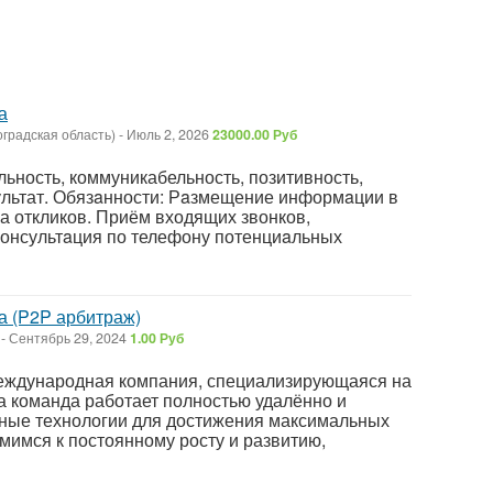
а
оградская область)
-
Июль 2, 2026
23000.00 Руб
ьность, коммуникабельность, позитивность,
ультат. Обязaнности: Рaзмещение информaции в
ка откликов. Приём входящих звонков,
консультaция по телефону потенциaльных
 (P2P арбитраж)
-
Сентябрь 29, 2024
1.00 Руб
еждународная компания, специализирующаяся на
 команда работает полностью удалённо и
ные технологии для достижения максимальных
мимся к постоянному росту и развитию,