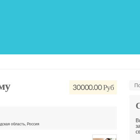
му
По
30000.00 Руб
С
В
дская область, Россия
з
с