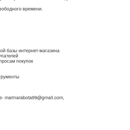
свободного времени.
кой базы интернет-магазина
упателей
опросам покупок
струменты
е- marinarabota99@gmail.com,