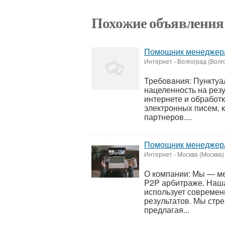
Похожие объявления
Помощник менеджер
Интернет
-
Волгоград (Волг
Требовaния: Пунктуал
нацеленность на рез
интернете и обработ
электронных писем‚ 
партнеров....
Помощник менеджера
Интернет
-
Москва (Москва)
О компании: Мы — м
P2P арбитраже. Наша
использует современ
результатов. Мы стре
предлагая...