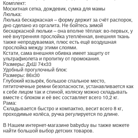
Комплект:
Москитная сетка, дождевик, сумка для мамы
Люлька:
Люлька бескаркасная – форму держит за счёт распорок,
дно сделано из оргалита. Не бойтесь зимой
бескаркасной люльки – она вполне тёплая: во-первых, у
неё внутренняя прослойка утеплённая, внешняя ткань
также непродуваемая, плюс есть ещё воздушная
прослойка между этими слоями.
Кстати, сама внешняя обивка имеет защиту от
ультрафиолета и пропитку от промокания.
Размеры: ДхШ 74х33
Удобный прогулочный блок:
Размеры: 86х30
Глубокий козырёк, большое спальное место,
пятиточечные ремни безопасности, устанавливается как
к себе лицом так и спиной, коляску можно складывать
вместе с блоком и её вес составляет всего 10,2 кг.
Рама:
Складывается быстро и компактно, весит всего 8 кг,
проходимые колёса, ручка регулируется по длине.
В Нашем интернет-магазине babyduy вы также можете
найти большой выбор детских товаров.