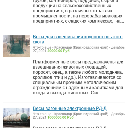
грузов, контейнеров, поддонов, сырья и
продукции на сельскохозяйственных
предприятиях, в различных отраслях
промышленности, на перерабатывающих
предприятиях, складских комплексах, на...
Весы для взвешивания крупного рогатого
скота
Что-то еще
-
Краснодар (Краснодарский край)
-
Декабрь
27, 2021
40000.00 Руб
Платформенные весы предназначены для
взвешивания животных (лошадей,
поросят, овец, а также любого молодняка,
кроликов птиц и др.). Изготавливаются со
специальным прочным металлическим
ограждением с надёжными калитками для
входа и выхода животных. Сис...
Весы вагонные электронные РД-Д
Что-то еще
-
Краснодар (Краснодарский край)
-
Декабрь
27, 2021
1000000.00 Руб