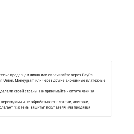
есь с продавцом лично или оплачивайте через PayPal
rn Union, Moneygram или через другие анонимные платежные
еделами своей страны. Не принимайте к оптате чеки за
 переводами и не обрабатывает платежи, доставки,
длагает "системы защиты" покупателя или продавца