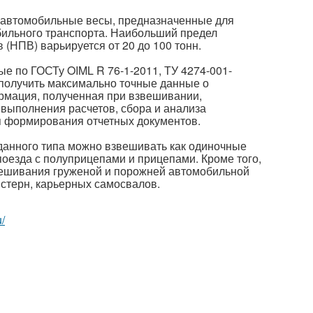
автомобильные весы, предназначенные для
бильного транспорта. Наибольший предел
(НПВ) варьируется от 20 до 100 тонн.
е по ГОСТу OIML R 76-1-2011, ТУ 4274-001-
получить максимально точные данные о
рмация, полученная при взвешивании,
, выполнения расчетов, сбора и анализа
ля формирования отчетных документов.
анного типа можно взвешивать как одиночные
поезда с полуприцепами и прицепами. Кроме того,
вешивания груженой и порожней автомобильной
истерн, карьерных самосвалов.
u/