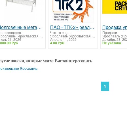
Долговечные металлические кровати от производителя
ПАО «ТГК-2» реализует неликвиды
роизводство
-
Что-то еще
-
Продажи
-
Ярославль (Ярославская область)
Ярославль (Ярославская область)
юль 21, 2026
Апрель 11, 2025
Декабрь 23, 20
000.00 Руб
4.00 Руб
Не указана
ругие поиски, которые могут Вас заинтересовать
оизводство Ярославль
1