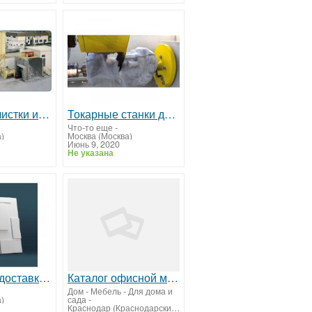
Системы очистки и рециркуляции воды
Токарные станки для камнеобработки
Что-то еще
-
)
Москва (Москва)
Июнь 9, 2020
Не указана
Продажа и доставка Декоративной плитки, 3D панели, 3D перегородки.
Каталог офисной мебели
Дом - Мебель - Для дома и
)
сада
-
Краснодар (Краснодарский край)