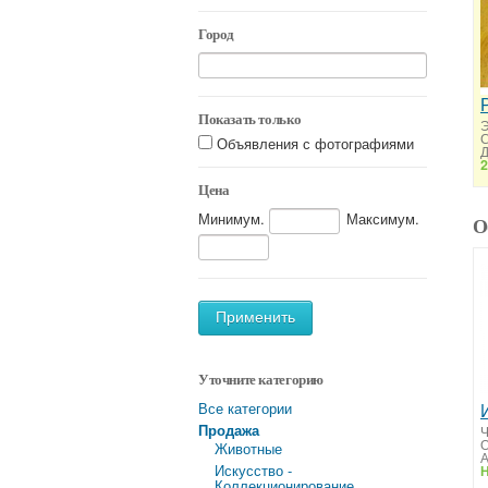
Город
Показать только
Э
Объявления с фотографиями
Д
2
Цена
Минимум.
Максимум.
О
Применить
Уточните категорию
Все категории
Продажа
Ч
О
Животные
А
Искусство -
Н
Коллекционирование