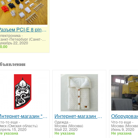
Разъем PCI-E 8 pin 6 pin 5557 5559 Molex SATA
лектроника
-
Санкт-Петербург (Санкт-Петербург)
екабрь 22, 2020
0.00
бъявления
Интернет-магазин "Ecosmoke"
Интернет-магазин вязаной одежды LLOOM
то-то еще
-
Одежда
-
Что-то еще
-
мск (Омская область)
Москва (Москва)
Москва (Москва
прель 15, 2020
Май 22, 2020
Июнь 9, 2020
е указана
Не указана
Не указана