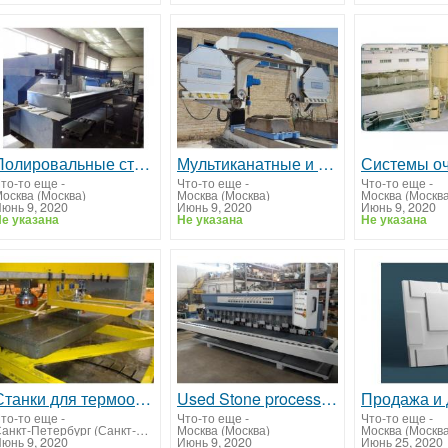
Полировальные станки и линии для гранита и мрамора
Мультиканатные и моноканатные станки
то-то еще
-
Что-то еще
-
Что-то еще
-
осква (Москва)
Москва (Москва)
Москва (Москва
юнь 9, 2020
Июнь 9, 2020
Июнь 9, 2020
е указана
Не указана
Не указана
Станки для термообработки, бучардирования
Used Stone processing equipment
то-то еще
-
Что-то еще
-
Что-то еще
-
Санкт-Петербург (Санкт-Петербург)
Москва (Москва)
Москва (Москва
юнь 9, 2020
Июнь 9, 2020
Июнь 25, 2020