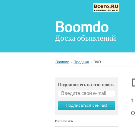
Boomdo
Доска объявлений
Boomdo
»
Продажа
»
DVD
Подпишитесь на этот поиск
1
Подписаться сейчас!
О
Ваш поиск