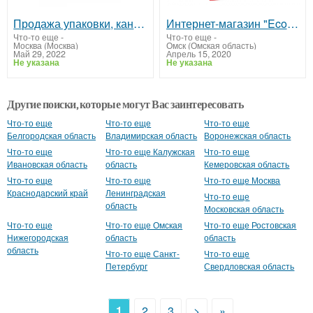
Продажа упаковки, канцтоваров, средств индивидуальной защиты в Москве
Интернет-магазин "Ecosmoke"
Что-то еще
-
Что-то еще
-
Москва (Москва)
Омск (Омская область)
Май 29, 2022
Апрель 15, 2020
Не указана
Не указана
Другие поиски, которые могут Вас заинтересовать
Что-то еще
Что-то еще
Что-то еще
Белгородская область
Владимирская область
Воронежская область
Что-то еще
Что-то еще Калужская
Что-то еще
Ивановская область
область
Кемеровская область
Что-то еще
Что-то еще
Что-то еще Москва
Краснодарский край
Ленинградская
Что-то еще
область
Московская область
Что-то еще
Что-то еще Омская
Что-то еще Ростовская
Нижегородская
область
область
область
Что-то еще Санкт-
Что-то еще
Петербург
Свердловская область
1
2
3
>
»